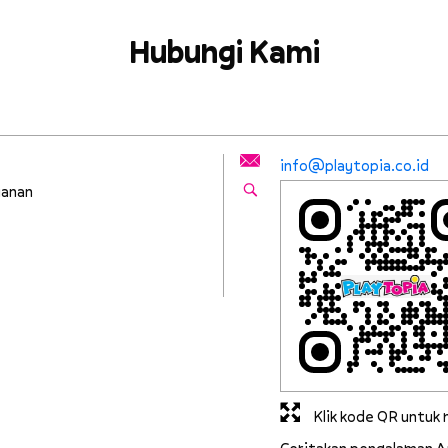
Hubungi Kami
info@playtopia.co.id
yanan
Klik kode QR untu
Ceritakan pengalaman A