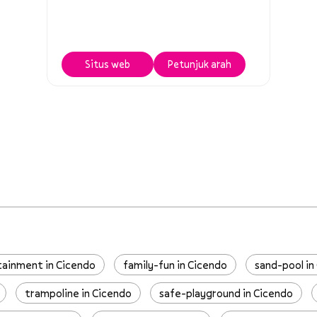
Situs web
Petunjuk arah
tainment in Cicendo
family-fun in Cicendo
sand-pool in
trampoline in Cicendo
safe-playground in Cicendo