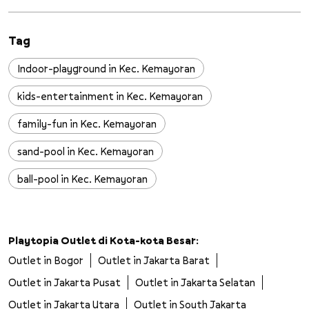
Tag
Indoor-playground in Kec. Kemayoran
kids-entertainment in Kec. Kemayoran
family-fun in Kec. Kemayoran
sand-pool in Kec. Kemayoran
ball-pool in Kec. Kemayoran
slides in Kec. Kemayoran
wall-climbing in Kec. Kemayoran
Playtopia Outlet di Kota-kota Besar:
Outlet in Bogor
Outlet in Jakarta Barat
trampoline in Kec. Kemayoran
Outlet in Jakarta Pusat
Outlet in Jakarta Selatan
safe-playground in Kec. Kemayoran
Outlet in Jakarta Utara
Outlet in South Jakarta