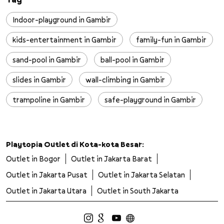
Indoor-playground in Gambir
kids-entertainment in Gambir
family-fun in Gambir
sand-pool in Gambir
ball-pool in Gambir
slides in Gambir
wall-climbing in Gambir
trampoline in Gambir
safe-playground in Gambir
clean-playground in Gambir
kids-adventure in Gambir
Playtopia Outlet di Kota-kota Besar:
Outlet in Bogor
Outlet in Jakarta Barat
children-activities in Gambir
play-zone in Gambir
Outlet in Jakarta Pusat
Outlet in Jakarta Selatan
family-friendly in Gambir
indoor-fun in Gambir
Outlet in Jakarta Utara
Outlet in South Jakarta
play-centre in Gambir
kids-playground in Gambir
recreational-center in Gambir