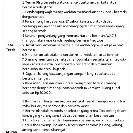
1. TemanPlay bersedia untuk mengikuti aturan dan ketentuan
bermain di Playtopia.
2. Pendamping wajib mengawasi dan memastikan anak-anak bermain
dengan aman.
3. Pendamping harus berusia 17 tahun ke atas, untuk dapat
bertanggung jawab dalam mendampingi dan mengawasi anak yang
sedang bermain.
4. Seluruh pengunjung yang memasuki arena bermain, WAJIB
menggunakan kaos kaki dan gelang bermain Playtopia.
Tata
5. Untuk kenyamanan bersama, gunakanlah popok sekali pakai saat
Tertib
bermain.
6. Dimohon untuk tidak makan dan minum di dalam area bermain.
7. Dilarang membawa dan atau menggunakan: senjata tajam, rokok/
vape/ rokok elektrik, obat-obatan terlarang dan minuman
beralkohol ke area Playtopia.
8. Jagalah barang bawaan, jangan sampai hilang, rusak ataupun
berpindah tangan.
9. Kami menyediakan loker untuk menyimpan barang-barang
berharga dengan menggunakan deposit ID Card atau uang tunai
sebesar Rp 50.000,-
1. Bermainlah dengan aman, baik untuk diri sendiri maupun orang lain
(tidak berlari, mendorong dan berkata kasar).
2. Bermainlah dalam kondisi kesehatan yang prima. Jika sedang dalam
kondisi yang kurang sehat, dapat bermain di lain kesempatan.
3. Untuk kenyamanan dan keamanan bersama, kami menghimbau
untuk tidak menggunakan aksesoris saat bermain (gelang, kalung,
anting dan aksesoris lainnya).
Aturan