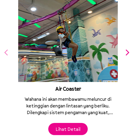
Air Coaster
Wahana ini akan membawamu meluncur di
ketinggian dengan lintasan yang berliku.
a
Dilengkapi sistem pengaman yang kuat,
berlisensi, serta memenuhi standar
keselamatan, sehingga membuat
Lihat Detail
pengalaman bermain kamu jadi