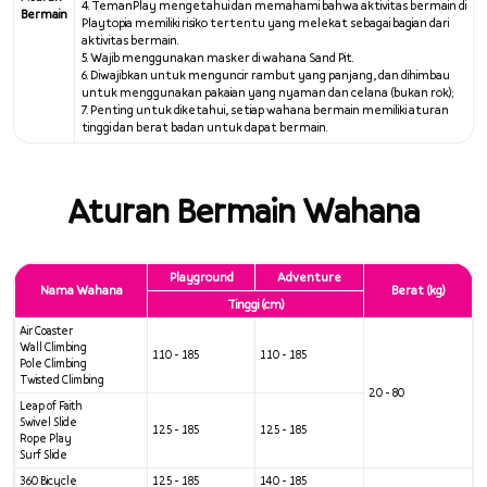
4. TemanPlay mengetahui dan memahami bahwa aktivitas bermain di
Bermain
Playtopia memiliki risiko tertentu yang melekat sebagai bagian dari
aktivitas bermain.
5. Wajib menggunakan masker di wahana Sand Pit.
6. Diwajibkan untuk menguncir rambut yang panjang, dan dihimbau
untuk menggunakan pakaian yang nyaman dan celana (bukan rok);
7. Penting untuk diketahui, setiap wahana bermain memiliki aturan
tinggi dan berat badan untuk dapat bermain.
Aturan Bermain Wahana
Playground
Adventure
Nama Wahana
Berat (kg)
Tinggi (cm)
Air Coaster
Wall Climbing
110 - 185
110 - 185
Pole Climbing
Twisted Climbing
20 - 80
Leap of Faith
Swivel Slide
125 - 185
125 - 185
Rope Play
Surf Slide
360 Bicycle
125 - 185
140 - 185