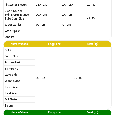
Air Coaster Electric
110 - 150
110 - 150
20 - 50
Drop n Bounce
Twin Drop n Bounce
100 - 185
100 - 185
15 - 80
Tube Spiral Slide
Super Warrior
90 - 185
90 - 185
Water Splash
-
-
Sand Pit
-
-
Nama Wahana
Tinggi (cm)
Berat (kg)
Ball Pit
Donut Slide
Rainbow Net
Trampoline
Wave Slide
90 - 185
15 - 80
Volcano Slide
Steep Slide
Spiral Slide
Ball Blaster
Zip Line
Google Play
App Store
Nama Wahana
Tinggi (cm)
Berat (kg)