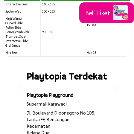
Interactive Bike
110 - 185
Beli Tiket
Spider Web
100 - 185
Ninja Warrior
Curved Slide
15 - 80
Roller Slide
Honeycomb Slide
90 - 185
Trumpet Slide
Interactive Slide
Grid Dancer
Mini Bike
-
Max 25
Playtopia Terdekat
Playtopia Playground
Supermall Karawaci
Jl. Boulevard Diponegoro No 105,
Lantai FF, Bencongan
Kecamatan
Kelapa Dua