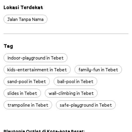
Lokasi Terdekat
Jalan Tanpa Nama
Tag
Indoor-playground in Tebet
kids-entertainment in Tebet
family-fun in Tebet
sand-pool in Tebet
ball-pool in Tebet
slides in Tebet
wall-climbing in Tebet
trampoline in Tebet
safe-playground in Tebet
clean-playground in Tebet
kids-adventure in Tebet
Playtopia Outlet di Kota-kota Besar: