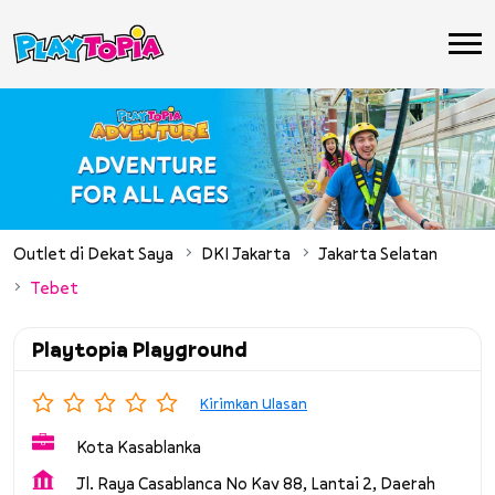
Outlet di Dekat Saya
DKI Jakarta
Jakarta Selatan
Tebet
Playtopia Playground
Kirimkan Ulasan
Kota Kasablanka
Jl. Raya Casablanca No Kav 88, Lantai 2, Daerah