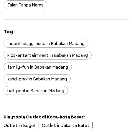
Jalan Tanpa Nama
Tag
Indoor-playground in Babakan Madang
kids-entertainment in Babakan Madang
family-fun in Babakan Madang
sand-pool in Babakan Madang
ball-pool in Babakan Madang
slides in Babakan Madang
wall-climbing in Babakan Madang
Playtopia Outlet di Kota-kota Besar:
Outlet in Bogor
Outlet in Jakarta Barat
trampoline in Babakan Madang