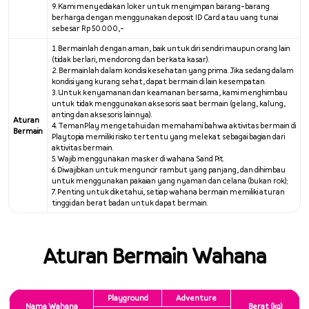
9. Kami menyediakan loker untuk menyimpan barang-barang
berharga dengan menggunakan deposit ID Card atau uang tunai
sebesar Rp 50.000,-
1. Bermainlah dengan aman, baik untuk diri sendiri maupun orang lain
(tidak berlari, mendorong dan berkata kasar).
2. Bermainlah dalam kondisi kesehatan yang prima. Jika sedang dalam
kondisi yang kurang sehat, dapat bermain di lain kesempatan.
3. Untuk kenyamanan dan keamanan bersama, kami menghimbau
untuk tidak menggunakan aksesoris saat bermain (gelang, kalung,
anting dan aksesoris lainnya).
Aturan
4. TemanPlay mengetahui dan memahami bahwa aktivitas bermain di
Bermain
Playtopia memiliki risiko tertentu yang melekat sebagai bagian dari
aktivitas bermain.
5. Wajib menggunakan masker di wahana Sand Pit.
6. Diwajibkan untuk menguncir rambut yang panjang, dan dihimbau
untuk menggunakan pakaian yang nyaman dan celana (bukan rok);
7. Penting untuk diketahui, setiap wahana bermain memiliki aturan
tinggi dan berat badan untuk dapat bermain.
Aturan Bermain Wahana
Playground
Adventure
Nama Wahana
Berat (kg)