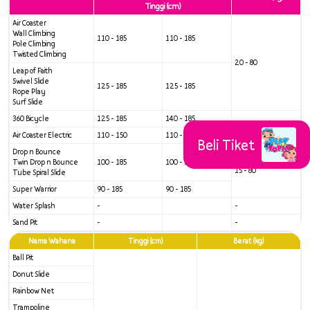
Tinggi (cm)
Air Coaster
Wall Climbing
110 - 185
110 - 185
Pole Climbing
Twisted Climbing
20 - 80
Leap of Faith
Swivel Slide
125 - 185
125 - 185
Rope Play
Google Play
App Store
Surf Slide
360 Bicycle
125 - 185
140 - 185
Air Coaster Electric
110 - 150
110 - 150
20 - 50
Beli Tiket
Drop n Bounce
Twin Drop n Bounce
100 - 185
100 - 185
15 - 80
Tube Spiral Slide
Super Warrior
90 - 185
90 - 185
Water Splash
-
-
Sand Pit
-
-
Nama Wahana
Tinggi (cm)
Berat (kg)
Ball Pit
Donut Slide
Rainbow Net
Trampoline