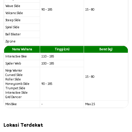
Wave Slide
90 - 185
15 - 80
Volcano Slide
Steep Slide
Spiral Slide
Ball Blaster
Zip Line
Nama Wahana
Tinggi (cm)
Berat (kg)
Interactive Bike
110 - 185
Spider Web
100 - 185
Ninja Warrior
Curved Slide
15 - 80
Roller Slide
Honeycomb Slide
90 - 185
Trumpet Slide
Interactive Slide
Grid Dancer
Mini Bike
-
Max 25
Lokasi Terdekat