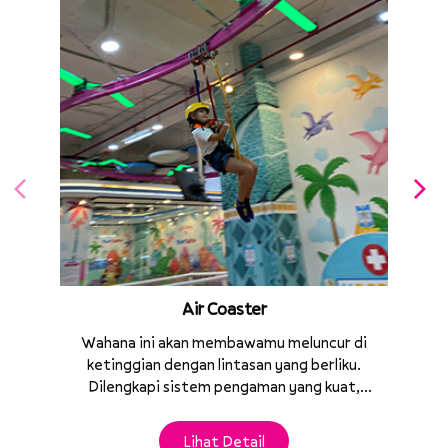
Air Coaster
Wahana ini akan membawamu meluncur di
ketinggian dengan lintasan yang berliku.
a
Dilengkapi sistem pengaman yang kuat,
berlisensi, serta memenuhi standar
keselamatan, sehingga membuat
Lihat Detail