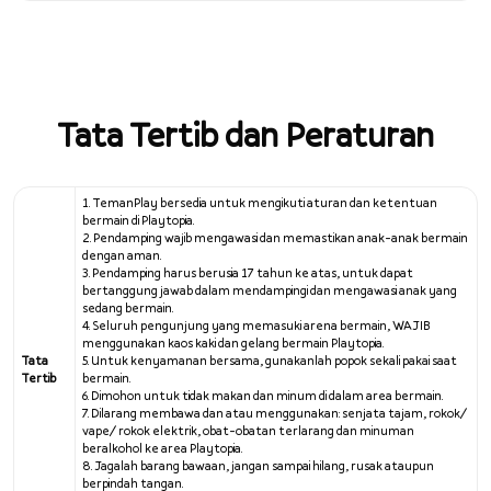
Tata Tertib dan Peraturan
1. TemanPlay bersedia untuk mengikuti aturan dan ketentuan
bermain di Playtopia.
2. Pendamping wajib mengawasi dan memastikan anak-anak bermain
dengan aman.
3. Pendamping harus berusia 17 tahun ke atas, untuk dapat
bertanggung jawab dalam mendampingi dan mengawasi anak yang
sedang bermain.
4. Seluruh pengunjung yang memasuki arena bermain, WAJIB
menggunakan kaos kaki dan gelang bermain Playtopia.
Tata
5. Untuk kenyamanan bersama, gunakanlah popok sekali pakai saat
Tertib
bermain.
6. Dimohon untuk tidak makan dan minum di dalam area bermain.
7. Dilarang membawa dan atau menggunakan: senjata tajam, rokok/
vape/ rokok elektrik, obat-obatan terlarang dan minuman
beralkohol ke area Playtopia.
8. Jagalah barang bawaan, jangan sampai hilang, rusak ataupun
berpindah tangan.